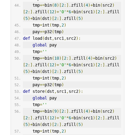
    tmp
+=
bin
(
8
)[
2
:].
zfill
(
4
)+
bin
(
src2
)
[
2
:].
zfill
(
12
)+
'0'
*
6
+
bin
(
src1
)[
2
:].
zfill
(
5
)+
bin
(
dst
)[
2
:].
zfill
(
5
)
    tmp
=
int
(
tmp
,
2
)
    pay
+=
p32
(
tmp
)
def
 load
(
dst
,
src1
,
src2
):
global
 pay
    tmp
=
''
    tmp
+=
bin
(
10
)[
2
:].
zfill
(
4
)+
bin
(
src2
)
[
2
:].
zfill
(
12
)+
'0'
*
6
+
bin
(
src1
)[
2
:].
zfill
(
5
)+
bin
(
dst
)[
2
:].
zfill
(
5
)
    tmp
=
int
(
tmp
,
2
)
    pay
+=
p32
(
tmp
)
def
 store
(
dst
,
src1
,
src2
):
global
 pay
    tmp
=
''
    tmp
+=
bin
(
9
)[
2
:].
zfill
(
4
)+
bin
(
src2
)
[
2
:].
zfill
(
12
)+
'0'
*
6
+
bin
(
src1
)[
2
:].
zfill
(
5
)+
bin
(
dst
)[
2
:].
zfill
(
5
)
    tmp
=
int
(
tmp
,
2
)