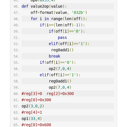
def
 value2op
(
value
):
    off
=
format
(
value
,
'032b'
)
for
 i 
in
 range
(
len
(
off
)):
if
(
i
==(
len
(
off
)-
1
)):
if
(
off
[
i
]==
'0'
):
pass
elif
(
off
[
i
]==
'1'
):
             reg0add1
()
break
if
(
off
[
i
]==
'0'
):
            op2
(
7
,
0
,
4
)
elif
(
off
[
i
]==
'1'
):
            reg0add1
()
            op2
(
7
,
0
,
4
)
#reg[3]=0  reg[2]=0x300 
#reg[0]=0x300
op2
(
3
,
0
,
2
)
#reg[4]=1
op1
(
33
,
4
)
#reg[0]=0x600