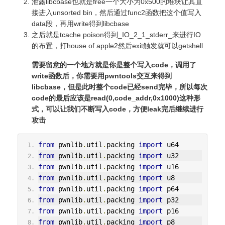
泄露libcbase也就是free一个大小为0x500的堆块让其直
接进入unsorted bin，然后通过func2函数把这个值写入
data段，再用write得到libcbase
之后就是tcache poison得到_IO_2_1_stderr_来进行IO
的布置，打house of apple2然后exit触发就可以getshell
需要留意的一个地方就是你是整个写入code，调用了
write函数后，你需要用pwntools交互来得到
libcbase，但是此时整个code已经send完毕，所以每次
code的最后应该是read(0,code_addr,0x1000)这种形
式，可以让我们不断写入code，方便leak完后继续进行
攻击
from
 pwnlib
.
util
.
packing 
import
 u64
from
 pwnlib
.
util
.
packing 
import
 u32
from
 pwnlib
.
util
.
packing 
import
 u16
from
 pwnlib
.
util
.
packing 
import
 u8
from
 pwnlib
.
util
.
packing 
import
 p64
from
 pwnlib
.
util
.
packing 
import
 p32
from
 pwnlib
.
util
.
packing 
import
 p16
from
 pwnlib
.
util
.
packing 
import
 p8