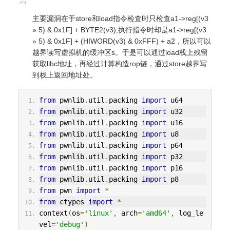
主要漏洞在于store和load指令检查时只检查a1->reg[(v3
» 5) & 0x1F] + BYTE2(v3),执行指令时却是a1->reg[(v3
» 5) & 0x1F] + (HIWORD(v3) & 0xFFF) + a2，所以可以
越界读写虚拟机的缓冲区s。于是可以通过load栈上残留
获取libc地址，再经过计算构造rop链，通过store越界写
到栈上返回地址处。
from
 pwnlib
.
util
.
packing 
import
 u64
from
 pwnlib
.
util
.
packing 
import
 u32
from
 pwnlib
.
util
.
packing 
import
 u16
from
 pwnlib
.
util
.
packing 
import
 u8
from
 pwnlib
.
util
.
packing 
import
 p64
from
 pwnlib
.
util
.
packing 
import
 p32
from
 pwnlib
.
util
.
packing 
import
 p16
from
 pwnlib
.
util
.
packing 
import
 p8
from
 pwn 
import
*
from
 ctypes 
import
*
context
(
os
=
'linux'
,
 arch
=
'amd64'
,
 log_le
vel
=
'debug'
)