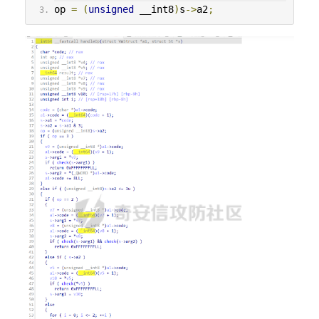
op 
=
(
unsigned
 __int8
)
s
->
a2
;