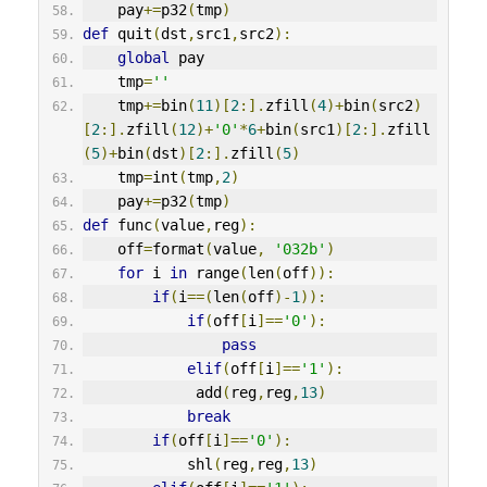
    pay
+=
p32
(
tmp
)
def
 quit
(
dst
,
src1
,
src2
):
global
 pay
    tmp
=
''
    tmp
+=
bin
(
11
)[
2
:].
zfill
(
4
)+
bin
(
src2
)
[
2
:].
zfill
(
12
)+
'0'
*
6
+
bin
(
src1
)[
2
:].
zfill
(
5
)+
bin
(
dst
)[
2
:].
zfill
(
5
)
    tmp
=
int
(
tmp
,
2
)
    pay
+=
p32
(
tmp
)
def
 func
(
value
,
reg
):
    off
=
format
(
value
,
'032b'
)
for
 i 
in
 range
(
len
(
off
)):
if
(
i
==(
len
(
off
)-
1
)):
if
(
off
[
i
]==
'0'
):
pass
elif
(
off
[
i
]==
'1'
):
             add
(
reg
,
reg
,
13
)
break
if
(
off
[
i
]==
'0'
):
            shl
(
reg
,
reg
,
13
)