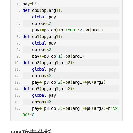
pay
=
b
''
def
 op0
(
op
,
arg1
):
global
 pay
    op
=
op
<<
2
    pay
+=
p8
(
op
)+
b
'\x00'
*
2
+
p8
(
arg1
)
def
 op1
(
op
,
arg1
):
global
 pay
    op
=
op
<<
2
    pay
+=
p8
(
op
|
1
)+
p8
(
arg1
)
def
 op2
(
op
,
arg1
,
arg2
):
global
 pay
    op
=
op
<<
2
    pay
+=
p8
(
op
|
2
)+
p8
(
arg1
)+
p8
(
arg2
)
def
 op3
(
op
,
arg1
,
arg2
):
global
 pay
    op
=
op
<<
2
    pay
+=
p8
(
op
|
3
)+
p8
(
arg1
)+
p8
(
arg2
)+
b
'\x
00'
*
8