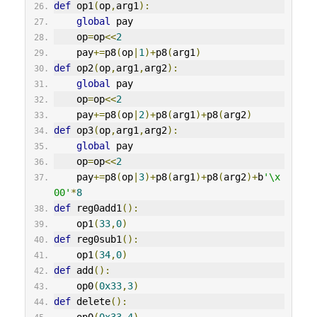
def
 op1
(
op
,
arg1
):
global
 pay
    op
=
op
<<
2
    pay
+=
p8
(
op
|
1
)+
p8
(
arg1
)
def
 op2
(
op
,
arg1
,
arg2
):
global
 pay
    op
=
op
<<
2
    pay
+=
p8
(
op
|
2
)+
p8
(
arg1
)+
p8
(
arg2
)
def
 op3
(
op
,
arg1
,
arg2
):
global
 pay
    op
=
op
<<
2
    pay
+=
p8
(
op
|
3
)+
p8
(
arg1
)+
p8
(
arg2
)+
b
'\x
00'
*
8
def
 reg0add1
():
    op1
(
33
,
0
)
def
 reg0sub1
():
    op1
(
34
,
0
)
def
 add
():
    op0
(
0x33
,
3
)
def
 delete
():
    op0
(
0x33
,
4
)