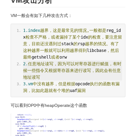
VM攻击分析
VM一般会有如下几种攻击方式：
1.index
越界，这是最常见的情况,一般都是
reg_id
x
检查不严格，或者漏掉了某个
idx
的检查，要注意留
意，目前还没遇到过
stack
的
rsp
越界的情况。有了
这种越界一般就可以利用越界得到
libcbase
，然后
最终
getshell
或者
orw
2.
任意地址读写，因为可以对寄存器进行赋值，有时
候一些指令又根据寄存器来进行读写，因此会有任意
地址读写
3.vm
中没有越界，但是根据
opcode
执行的函数有漏
洞，比如此题就有个堆的
uaf
漏洞
可以看到OP0中有heapOperate这个函数