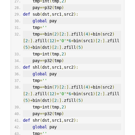
    tmp
=
int
(
tmp
,
2
)
    pay
+=
p32
(
tmp
)
def
 sub
(
dst
,
src1
,
src2
):
global
 pay
    tmp
=
''
    tmp
+=
bin
(
2
)[
2
:].
zfill
(
4
)+
bin
(
src2
)
[
2
:].
zfill
(
12
)+
'0'
*
6
+
bin
(
src1
)[
2
:].
zfill
(
5
)+
bin
(
dst
)[
2
:].
zfill
(
5
)
    tmp
=
int
(
tmp
,
2
)
    pay
+=
p32
(
tmp
)
def
 shl
(
dst
,
src1
,
src2
):
global
 pay
    tmp
=
''
    tmp
+=
bin
(
7
)[
2
:].
zfill
(
4
)+
bin
(
src2
)
[
2
:].
zfill
(
12
)+
'0'
*
6
+
bin
(
src1
)[
2
:].
zfill
(
5
)+
bin
(
dst
)[
2
:].
zfill
(
5
)
    tmp
=
int
(
tmp
,
2
)
    pay
+=
p32
(
tmp
)
def
 shr
(
dst
,
src1
,
src2
):
global
 pay
    tmp
=
''