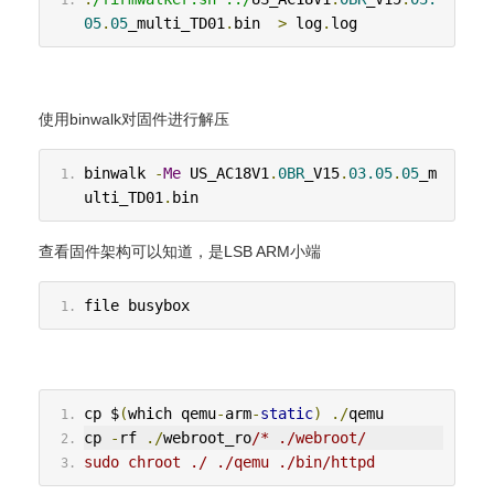
05
.
05
_multi_TD01
.
bin  
>
 log
.
log
使用binwalk对固件进行解压
binwalk 
-
Me
 US_AC18V1
.
0BR
_V15
.
03.05
.
05
_m
ulti_TD01
.
bin
查看固件架构可以知道，是LSB ARM小端
file busybox
cp $
(
which qemu
-
arm
-
static
)
./
qemu
cp 
-
rf 
./
webroot_ro
/* ./webroot/
sudo chroot ./ ./qemu ./bin/httpd