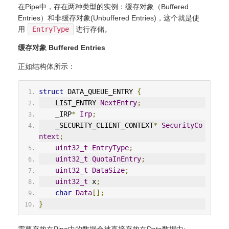
在Pipe中，存在两种类型的实例：缓存对象（Buffered
Entries）和非缓存对象(Unbuffered Entries)，这个就是使
用
EntryType
进行存储。
缓存对象 Buffered Entries
正如结构体所示：
struct
 DATA_QUEUE_ENTRY 
{
    LIST_ENTRY 
NextEntry
;
    _IRP
*
Irp
;
    _SECURITY_CLIENT_CONTEXT
*
SecurityCo
ntext
;
uint32_t
EntryType
;
uint32_t
QuotaInEntry
;
uint32_t
DataSize
;
uint32_t
 x
;
char
Data
[];
}