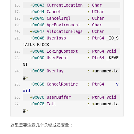
+
0x043
CurrentLocation
:
Char
+
0x044
Cancel
:
UChar
+
0x045
CancelIrql
:
UChar
+
0x046
ApcEnvironment
:
Char
+
0x047
AllocationFlags
:
UChar
+
0x048
UserIosb
:
Ptr64
 _IO_S
TATUS_BLOCK
+
0x048
IoRingContext
:
Ptr64
Void
+
0x050
UserEvent
:
Ptr64
 _KEVE
NT
+
0x058
Overlay
:
<
unnamed
-
ta
g
>
+
0x068
CancelRoutine
:
Ptr64
v
oid
+
0x070
UserBuffer
:
Ptr64
Void
+
0x078
Tail
:
<
unnamed
-
ta
g
>
这里需要注意几个关键成员变量：