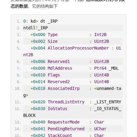
态的数据
。它的结构如下
0
:
 kd
>
 dt _IRP
ntdll
!
_IRP
+
0x000
Type
:
Int2B
+
0x002
Size
:
Uint2B
+
0x004
AllocationProcessorNumber
:
Ui
nt2B
+
0x006
Reserved1
:
Uint2B
+
0x008
MdlAddress
:
Ptr64
 _MDL
+
0x010
Flags
:
Uint4B
+
0x014
Reserved2
:
Uint4B
+
0x018
AssociatedIrp
:
<
unnamed
-
ta
g
>
+
0x020
ThreadListEntry
:
 _LIST_ENTRY
+
0x030
IoStatus
:
 _IO_STATUS_
BLOCK
+
0x040
RequestorMode
:
Char
+
0x041
PendingReturned
:
UChar
+
0x042
StackCount
:
Char