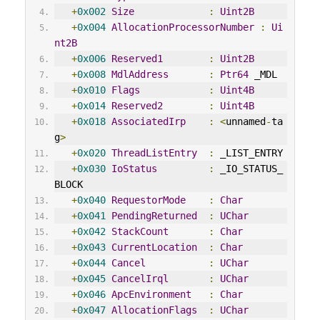
+
0x002
Size
:
Uint2B
+
0x004
AllocationProcessorNumber
:
Ui
nt2B
+
0x006
Reserved1
:
Uint2B
+
0x008
MdlAddress
:
Ptr64
 _MDL
+
0x010
Flags
:
Uint4B
+
0x014
Reserved2
:
Uint4B
+
0x018
AssociatedIrp
:
<
unnamed
-
ta
g
>
+
0x020
ThreadListEntry
:
 _LIST_ENTRY
+
0x030
IoStatus
:
 _IO_STATUS_
BLOCK
+
0x040
RequestorMode
:
Char
+
0x041
PendingReturned
:
UChar
+
0x042
StackCount
:
Char
+
0x043
CurrentLocation
:
Char
+
0x044
Cancel
:
UChar
+
0x045
CancelIrql
:
UChar
+
0x046
ApcEnvironment
:
Char
+
0x047
AllocationFlags
:
UChar