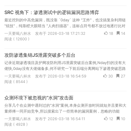
SRC 视角下：渗透测试中的逻辑漏洞思路博弈
最近挖到的中高危漏洞，既没靠 `0day` 这种 "王炸"，也没搞复杂利用链
"炫技"，纯靠瞪大眼睛当 "人肉扫描器"，连标点符号都不放过地逐行比对
参数和响应。直到某个昏昏欲睡的下午，随手改了个藏在 `JSON` 数据
一天要喝八杯水
发布于 2026-03-18 17:21:32
18
14
深处的小参数，系统突然像短路反馈了全新的信息，反常的响应直接暴露
阅读 ( 12600 )
未授权访问的 "马脚"。当时激动得差点把咖啡泼到键盘上，看着满地咖啡
渍才顿悟 —— 原来倒掉的咖啡，比直接喝咖啡提神一百倍
攻防渗透集锦JS泄露突破多个后台
记录近期渗透项目及护网攻防利用JS泄露突破后台案例,Nday扫的没有大
佬快,0day没有大佬储备多,何不研究一下前后端分离网站下渗透突破思路
呢,文章为笔记复制故无社区水印,欢迎转载 但请标明社区原创地址
一天要喝八杯水
发布于 2026-03-18 16:54:59
30
27
阅读 ( 8544 )
众测环境下被忽视的“水洞”攻击面
分享几个在众测中遇到过的"水洞"案例,本身众测开放时间就短并且要和大
量师傅一同开始竞争,所以摸索出了一些简单的漏洞案例，忽略的功能
点，隐藏的资产面，但是具体通过标准也是由厂商定夺,"水洞"危害字如其
一天要喝八杯水
发布于 2026-03-18 16:54:11
12
10
名,赏金也是符合"水"的标准50-300区间
阅读 ( 4928 )