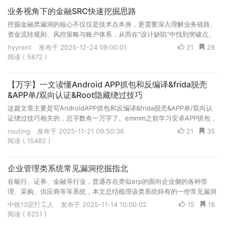
业务视角下的金融SRC快速挖掘思路
挖掘金融类漏洞的核心不仅仅是技术点本身，更需要深入理解业务链路、
资金流转规则、风控策略与账户体系，从而在“设计缺陷”中找到突破点。
本文总结梳理常见的金融逻辑漏洞类型及关键节点的可利用点，帮助安全
hyyrent
发布于 2025-12-24 09:00:01
21
28
人员深入理解这些场景，快速定位高价值逻辑漏洞大大提升漏洞挖掘效率
阅读 ( 5872 )
和准确度，减少资损信息泄露等高危问题的发生。
【万字】一文读懂Android APP抓包和反编译&frida脱壳
&APP单/双向认证&Root隐藏绕过技巧
这篇文章主要是写AndroidAPP抓包和反编译&frida脱壳&APP单/双向认
证绕过技巧相关的，总字数有一万字了。emmm之前学习安卓APP抓包，
包括最近做APP的众测项目多，所以这里抽几天时间给师傅们分享下相关
routing
发布于 2025-11-21 09:50:36
21
35
文章，因为网上这方面总结的文章很少，都是很多年前比较老的文章了，
阅读 ( 15482 )
所以就想着分享一篇Android APP相关文章。
企业管理类系统常见漏洞挖掘指北
在银行、证券、金融等行业，普通存在类似erp的面向企业侧的各种管
理、采购、供应商等等系统，本文总结梳理该类系统特有的一些常见漏洞
中铁13层打工人
发布于 2025-11-14 10:00:02
15
18
阅读 ( 6251 )