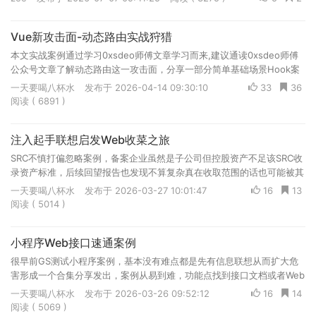
Vue新攻击面-动态路由实战狩猎
本文实战案例通过学习0xsdeo师傅文章学习而来,建议通读0xsdeo师傅
公众号文章了解动态路由这一攻击面，分享一部分简单基础场景Hook案
例，简单的调试往往能打开更多的攻击面。
一天要喝八杯水
发布于 2026-04-14 09:30:10
33
36
阅读 ( 6891 )
注入起手联想启发Web收菜之旅
SRC不慎打偏忽略案例，备案企业虽然是子公司但控股资产不足该SRC收
录资产标准，后续回望报告也发现不算复杂真在收取范围的话也可能被其
他师傅交过，故发出整个过程进行分享
一天要喝八杯水
发布于 2026-03-27 10:01:47
16
13
阅读 ( 5014 )
小程序Web接口速通案例
很早前GS测试小程序案例，基本没有难点都是先有信息联想从而扩大危
害形成一个合集分享发出，案例从易到难，功能点找到接口文档或者Web
缺少token反推小程序业务普通用户权限
一天要喝八杯水
发布于 2026-03-26 09:52:12
16
14
阅读 ( 5069 )