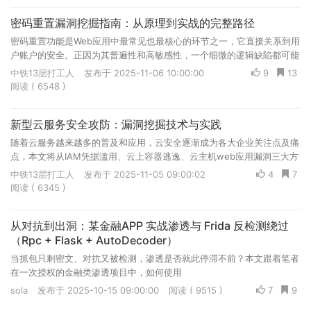
密码重置漏洞挖掘指南：从原理到实战的完整路径
密码重置功能是Web应用中最常见也最核心的环节之一，它直接关系到用
户账户的安全。正因为其普遍性和高敏感性，一个细微的逻辑缺陷都可能
导致整个账户体系的沦陷。密码重置漏洞核心思路为：站在攻击者的角
中铁13层打工人
发布于 2025-11-06 10:00:00
9
13
度，尝试劫持任意用户的密码重置流程。
阅读 ( 6548 )
新型云服务安全攻防：漏洞挖掘技术与实践
随着云服务越来越多的普及和应用，云安全逐渐成为各大企业关注点及痛
点，本文将从IAM凭据滥用、云上容器逃逸、云主机web应用漏洞三大方
面结合具体实例漏洞分析进行云上相关安全问题的介绍。
中铁13层打工人
发布于 2025-11-05 09:00:02
4
7
阅读 ( 6345 )
从对抗到出洞：某金融APP 实战渗透与 Frida 反检测绕过
（Rpc + Flask + AutoDecoder）
当抓包只剩密文、对抗又被检测，渗透是否就此停滞不前？本文跟着笔者
在一次授权的金融类渗透项目中，如何使用
rpc+frida+flask+autodecoder，一步步剥离算法，还原明文，最终产出
sola
发布于 2025-10-15 09:00:00
阅读 ( 9515 )
7
9
漏洞。