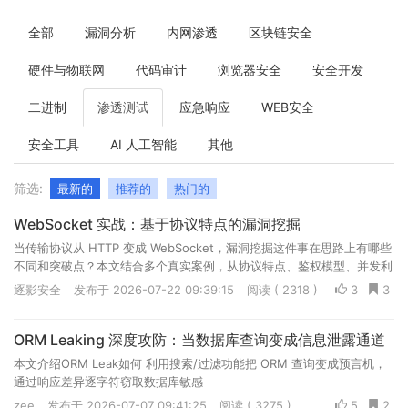
全部
漏洞分析
内网渗透
区块链安全
硬件与物联网
代码审计
浏览器安全
安全开发
二进制
渗透测试
应急响应
WEB安全
安全工具
AI 人工智能
其他
筛选:
最新的
推荐的
热门的
WebSocket 实战：基于协议特点的漏洞挖掘
当传输协议从 HTTP 变成 WebSocket，漏洞挖掘这件事在思路上有哪些
不同和突破点？本文结合多个真实案例，从协议特点、鉴权模型、并发利
用、业务逻辑等角度，总结 WebSocket 场景下的安全测试思路
逐影安全
发布于 2026-07-22 09:39:15
阅读 ( 2318 )
3
3
ORM Leaking 深度攻防：当数据库查询变成信息泄露通道
本文介绍ORM Leak如何 利用搜索/过滤功能把 ORM 查询变成预言机，
通过响应差异逐字符窃取数据库敏感
zee
发布于 2026-07-07 09:41:25
阅读 ( 3275 )
5
2