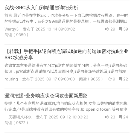
实战-SRC从入门到精通超详细分析
前言 最近也是在学挖src，也准备分析一下自己的挖掘过程思路。在平时
的挖掘src过程中，百分之99都是遇见的是登录框，一般思路都是测弱口
令啊，登录框测sql啊，熊猫头识别接口拼接测试未授权啊，...
Werqy3
发布于 2025-10-14 09:00:02
29
39
阅读 ( 9350 )
【转载】手把手js逆向断点调试&js逆向前端加密对抗&企业
SRC实战分享
这篇文章主要是给没有学习过js逆向的师傅学习的，分享一些js逆向基础
知识，js实战断点调试技巧以及后面分享js逆向靶场搭建以及js逆向前端
加密对抗，拿微信小程序常用的AES、RSA和明文Sign 签名校验绕过几
routing
发布于 2025-09-17 09:00:00
阅读 ( 9655 )
9
22
个方面给师傅们分享下操作技巧。最后再分享一个企业SRC实战案例。
漏洞挖掘-业务响应状态码攻击面新思路
挖掘了几个有意思的逻辑漏洞,均与响应状态相关,功能点关键的请求包执
行完成,但是后端并没有返回有效的校验字段,如 openid token 等可猜测
后端验证并不严格,引出响应状态码思考...文章为笔记复制故无社区水印,
一天要喝八杯水
发布于 2025-09-12 10:03:23
23
24
欢迎转载 但请标明社区原创地址
阅读 ( 9672 )