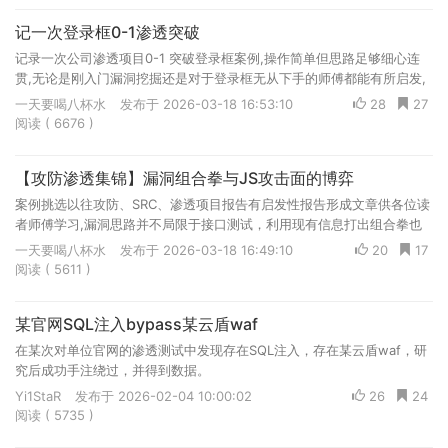
记一次登录框0-1渗透突破
记录一次公司渗透项目0-1 突破登录框案例,操作简单但思路足够细心连
贯,无论是刚入门漏洞挖掘还是对于登录框无从下手的师傅都能有所启发,
将我所做的每一步操作及为什么这样做的思路详细阐述
一天要喝八杯水
发布于 2026-03-18 16:53:10
28
27
阅读 ( 6676 )
【攻防渗透集锦】漏洞组合拳与JS攻击面的博弈
案例挑选以往攻防、SRC、渗透项目报告有启发性报告形成文章供各位读
者师傅学习,漏洞思路并不局限于接口测试，利用现有信息打出组合拳也
是不错的选择
一天要喝八杯水
发布于 2026-03-18 16:49:10
20
17
阅读 ( 5611 )
某官网SQL注入bypass某云盾waf
在某次对单位官网的渗透测试中发现存在SQL注入，存在某云盾waf，研
究后成功手注绕过，并得到数据。
Yi1StaR
发布于 2026-02-04 10:00:02
26
24
阅读 ( 5735 )