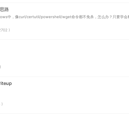
用思路
s中，像curl/certutil/powershell/wget命令都不免杀，怎么
702 )
)
iteup
 )