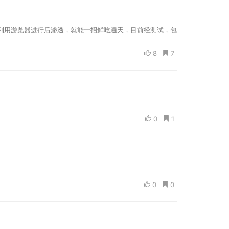
办？只要学会利用游览器进行后渗透，就能一招鲜吃遍天，目前经测试，包
8
7
0
1
0
0