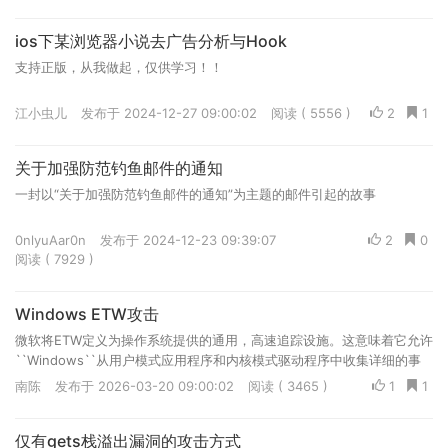
ios下某浏览器小说去广告分析与Hook
支持正版，从我做起，仅供学习！！
江小虫儿
发布于 2024-12-27 09:00:02
阅读 ( 5556 )
2
1
关于加强防范钓鱼邮件的通知
一封以“关于加强防范钓鱼邮件的通知”为主题的邮件引起的故事
0nlyuAar0n
发布于 2024-12-23 09:39:07
2
0
阅读 ( 7929 )
Windows ETW攻击
微软将ETW定义为操作系统提供的通用，高速追踪设施。这意味着它允许
``Windows``从用户模式应用程序和内核模式驱动程序中收集详细的事
件数据，ETW使用缓冲和日志记录机制，为用户模式应用程序和内核模式
南陈
发布于 2026-03-20 09:00:02
阅读 ( 3465 )
1
1
驱动程序生成的事件提供追踪功能。 由于ETW提供了传输遥测数据的安
全通道，这使得EDR及其依赖于它。这些遥测数据有助于EDR来进行有效
仅有gets栈溢出漏洞的攻击方式
的检测记录和响应威胁。