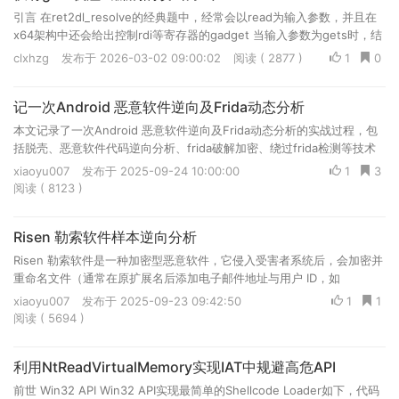
引言 在ret2dl_resolve的经典题中，经常会以read为输入参数，并且在
x64架构中还会给出控制rdi等寄存器的gadget 当输入参数为gets时，结
合ret2getes可以实现无需控制rdi寄存器的gadget即可控制rd...
clxhzg
发布于 2026-03-02 09:00:02
阅读 ( 2877 )
1
0
记一次Android 恶意软件逆向及Frida动态分析
本文记录了一次Android 恶意软件逆向及Frida动态分析的实战过程，包
括脱壳、恶意软件代码逆向分析、frida破解加密、绕过frida检测等技术
细节，详细分析了Android 恶意软件的攻击链路。
xiaoyu007
发布于 2025-09-24 10:00:00
1
3
阅读 ( 8123 )
Risen 勒索软件样本逆向分析
Risen 勒索软件是一种加密型恶意软件，它侵入受害者系统后，会加密并
重命名文件（通常在原扩展名后添加电子邮件地址与用户 ID，如
“.Default@firemail.de].E86EQNTPTT”），同时在桌面和登录前屏幕显
xiaoyu007
发布于 2025-09-23 09:42:50
1
1
示勒索信息，然后留下两个勒索信文件（“Risen_Note.txt” 和
阅读 ( 5694 )
“Risen_Guide.hta”），要求受害者联系攻击者（通过提供的邮箱地址）
并在三天内合作，否则威胁泄露或出售网络中的数据。
利用NtReadVirtualMemory实现IAT中规避高危API
前世 Win32 API Win32 API实现最简单的Shellcode Loader如下，代码