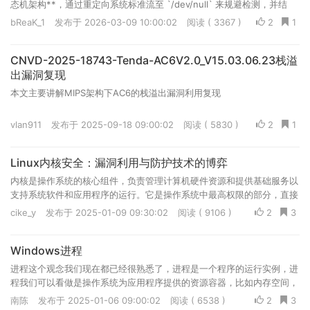
态机架构**，通过重定向系统标准流至 `/dev/null` 来规避检测，并结
合 **systemd 服务实现长效持久化**。受感染的 NAS 设备将被纳入恶
bReaK_1
发布于 2026-03-09 10:00:02
阅读 ( 3367 )
2
1
意 C2 僵尸网络，可能用于执行挖矿、DDoS 攻击或作为数据外泄的中转
站。
CNVD-2025-18743-Tenda-AC6V2.0_V15.03.06.23栈溢
出漏洞复现
本文主要讲解MIPS架构下AC6的栈溢出漏洞利用复现
vlan911
发布于 2025-09-18 09:00:02
阅读 ( 5830 )
2
1
Linux内核安全：漏洞利用与防护技术的博弈
内核是操作系统的核心组件，负责管理计算机硬件资源和提供基础服务以
支持系统软件和应用程序的运行。它是操作系统中最高权限的部分，直接
与硬件交互，并通过抽象硬件功能，为用户态进程提供统一的接口
cike_y
发布于 2025-01-09 09:30:02
阅读 ( 9106 )
2
3
Windows进程
进程这个观念我们现在都已经很熟悉了，进程是一个程序的运行实例，进
程我们可以看做是操作系统为应用程序提供的资源容器，比如内存空间，
文件句柄，设备以及网络连接等等。
南陈
发布于 2025-01-06 09:00:02
阅读 ( 6538 )
2
3