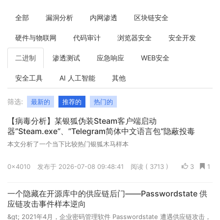
全部
漏洞分析
内网渗透
区块链安全
硬件与物联网
代码审计
浏览器安全
安全开发
二进制
渗透测试
应急响应
WEB安全
安全工具
AI 人工智能
其他
筛选:
最新的
推荐的
热门的
【病毒分析】某银狐伪装Steam客户端启动
器”Steam.exe“、”Telegram简体中文语言包“隐蔽投毒
本文分析了一个当下比较热门银狐木马样本
0x4010
发布于 2026-07-08 09:48:41
阅读 ( 3713 )
3
1
一个隐藏在开源库中的供应链后门——Passwordstate 供
应链攻击事件样本逆向
&gt; 2021年4月，企业密码管理软件 Passwordstate 遭遇供应链攻击，