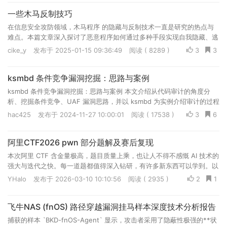
一些木马反制技巧
在信息安全攻防领域，木马程序 的隐藏与反制技术一直是研究的热点与
难点。本篇文章深入探讨了恶意程序如何通过多种手段实现自我隐藏、逃
避检测以及持久化运行
cike_y
发布于 2025-01-15 09:36:49
阅读 ( 8289 )
3
3
ksmbd 条件竞争漏洞挖掘：思路与案例
ksmbd 条件竞争漏洞挖掘：思路与案例 本文介绍从代码审计的角度分
析、挖掘条件竞争、UAF 漏洞思路，并以 ksmbd 为实例介绍审计的过程
和几个经典漏洞案例。 分析代码版本为：linux-6.5.5 相关漏...
hac425
发布于 2024-11-27 10:00:01
阅读 ( 17538 )
3
6
阿里CTF2026 pwn 部分题解及赛后复现
本次阿里 CTF 含金量极高，题目质量上乘，也让人不得不感慨 AI 技术的
强大与迭代之快。每一道题都值得深入钻研，有许多新东西可以学到。以
下是我这几天对比赛的复现记录与总结，并附上一些个人的拙见与思考
YHalo
发布于 2026-03-10 10:10:56
阅读 ( 2935 )
2
1
飞牛NAS (fnOS) 路径穿越漏洞挂马样本深度技术分析报告
捕获的样本 `BKD-fnOS-Agent` 显示，攻击者采用了隐蔽性极强的**状