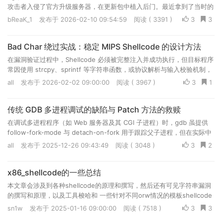
攻击者入侵了官方升级服务器，在更新包中植入后门。最近拿到了当时的
恶意样本，来分析一下这个后门是怎么藏的、怎么工作的。...
bReaK_1
发布于 2026-02-10 09:54:59
阅读 ( 3391 )
3
3
Bad Char 绕过实战：稳定 MIPS Shellcode 的设计方法
在漏洞验证过程中，Shellcode 必须被完整注入并成功执行，但目标程序
常因使用 strcpy、sprintf 等字符串函数，或协议解析与输入校验机制，
对 \x00 等坏字符进行截断或过滤，导致载荷失效。该问题不仅影响传统
all
发布于 2026-02-02 09:00:00
阅读 ( 3967 )
3
1
栈溢出利用，在 ROP 场景下同样突出：部分 gadget 地址包含坏字节，
难以完整写入，迫使攻击者通过运行时计算等方式绕过，显著增加利用复
传统 GDB 多进程调试的缺陷与 Patch 方法的救赎
杂度。因此，准确识别坏字符并制定规避策略，是构造稳定 Shellcode
的关键。本文将结合 msfvenom 的局限性，介绍实战绕过方法。
在调试多进程程序（如 Web 服务器及其 CGI 子进程）时，gdb 虽提供
follow-fork-mode 与 detach-on-fork 用于跟踪父子进程，但在实际中
因子进程生命周期短、fork 频繁及进程依赖复杂等因素，这些机制常难
all
发布于 2025-12-26 09:43:49
阅读 ( 3048 )
3
2
以捕获目标子进程，甚至影响服务运行。为此，本文介绍一种更稳定的方
法：在目标程序入口 patch 一段机器码，使进程启动后进入无限循环等
x86_shellcode的一些总结
待 gdb --attach；完成附加后再恢复原始指令，从而在多进程环境中获
得可控且可靠的调试条件。
本文章会涉及到各种shellcode的原理和撰写，然后还有可见字符串漏洞
的撰写和原理，以及工具梭哈和 一些针对不同orw情况的模板shellcode
sn1w
发布于 2025-01-16 09:00:00
阅读 ( 7518 )
3
3