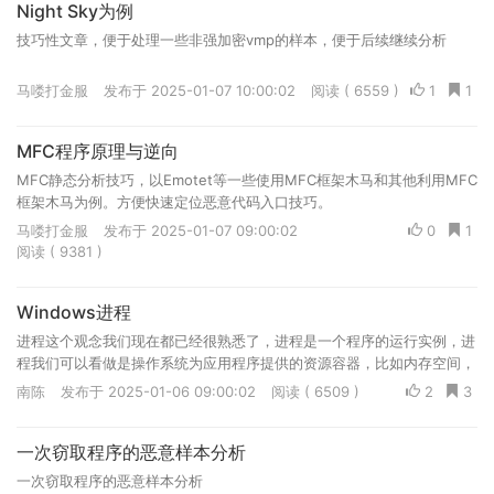
Night Sky为例
技巧性文章，便于处理一些非强加密vmp的样本，便于后续继续分析
马喽打金服
发布于 2025-01-07 10:00:02
阅读 ( 6559 )
1
1
MFC程序原理与逆向
MFC静态分析技巧，以Emotet等一些使用MFC框架木马和其他利用MFC
框架木马为例。方便快速定位恶意代码入口技巧。
马喽打金服
发布于 2025-01-07 09:00:02
0
1
阅读 ( 9381 )
Windows进程
进程这个观念我们现在都已经很熟悉了，进程是一个程序的运行实例，进
程我们可以看做是操作系统为应用程序提供的资源容器，比如内存空间，
文件句柄，设备以及网络连接等等。
南陈
发布于 2025-01-06 09:00:02
阅读 ( 6509 )
2
3
一次窃取程序的恶意样本分析
一次窃取程序的恶意样本分析