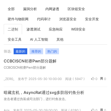
全部
漏洞分析
内网渗透
区块链安全
硬件与物联网
代码审计
浏览器安全
安全开发
二进制
渗透测试
应急响应
WEB安全
安全工具
AI 人工智能
其他
筛选:
最新的
推荐的
热门的
CCBCISCN初赛Pwn部分题解
CCBCISCN初赛Pwn部分题解
_ZER0_
发布于 2025-05-30 10:00:00
阅读 ( 5947 )
0
0
暗藏玄机，AsyncRat通过svg多阶段钓鱼分析
攻击者通过伪装成司法部门，进行钓鱼攻击。
Aris
发布于 2025-05-30 09:00:00
阅读 ( 6280 )
0
0