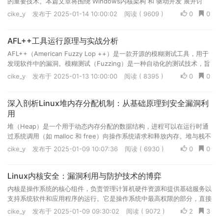
的重要技术。本篇文章将围绕 Windows内核架构 和 驱动开发 展开讨
论，旨在为读者提供一个全面而深入的学习路径，尤其适合对内核编程和
cike_y
发布于 2025-01-14 10:00:02
阅读 ( 9609 )
0
0
设备驱动开发感兴趣的技术人员。
AFL++工具运行原理与实战分析
AFL++（American Fuzzy Lop ++）是一款开源的模糊测试工具，用于
发现软件中的漏洞。模糊测试（Fuzzing）是一种自动化的测试技术，旨
在通过向软件输入大量随机或伪随机的数据，来发现潜在的安全漏洞或程
cike_y
发布于 2025-01-13 10:00:00
阅读 ( 8395 )
0
0
序崩溃。AFL 是由 Michał Zalewski 开发的，被认为是最流行和有效的
模糊测试工具之一。
深入剖析Linux堆内存分配机制：从基础原理到安全漏洞利
用
堆（Heap）是一个用于动态内存分配的数据结构，进程可以在运行时通
过系统调用（如 malloc 和 free）向操作系统请求和释放内存。堆与栈不
同，栈是用于自动变量的快速内存分配，而堆则用于需要灵活大小和生存
cike_y
发布于 2025-01-09 10:07:36
阅读 ( 6930 )
0
0
期的动态数据
Linux内核安全：漏洞利用与防护技术的博弈
内核是操作系统的核心组件，负责管理计算机硬件资源和提供基础服务以
支持系统软件和应用程序的运行。它是操作系统中最高权限的部分，直接
与硬件交互，并通过抽象硬件功能，为用户态进程提供统一的接口
cike_y
发布于 2025-01-09 09:30:02
阅读 ( 9072 )
2
3