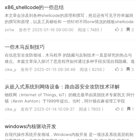
x86_shellcode的一些总结
本文章会涉及到各种shellcode的原理和撰写，然后还有可见字符串漏洞
的撰写和原理，以及工具梭哈和 一些针对不同orw情况的模板shellcode
sn1w
发布于 2025-01-16 09:00:00
阅读 ( 7485 )
3
3
一些木马反制技巧
在信息安全攻防领域，木马程序 的隐藏与反制技术一直是研究的热点与
难点。本篇文章深入探讨了恶意程序如何通过多种手段实现自我隐藏、逃
避检测以及持久化运行
cike_y
发布于 2025-01-15 09:36:49
阅读 ( 8256 )
3
3
从嵌入式系统到网络设备：路由器安全攻防技术详解
物联网（Internet of Things, IoT）的概念最早由英国技术专家凯文·阿什
顿（Kevin Ashton）于1999年提出。当时，阿什顿在麻省理工学院
（MIT）的自动识别中心（Auto-ID Center）工作，旨在研究将物理对象
cike_y
发布于 2025-01-14 10:09:37
阅读 ( 7805 )
0
1
通过互联网连接起来，以实现更有效的供应链管理
windows内核驱动开发
在现代操作系统开发领域，Windows内核开发 是一项涉及系统底层机制