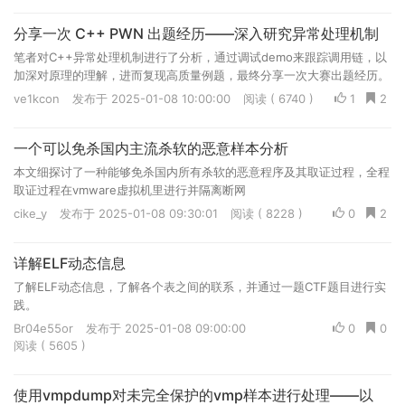
分享一次 C++ PWN 出题经历——深入研究异常处理机制
笔者对C++异常处理机制进行了分析，通过调试demo来跟踪调用链，以
加深对原理的理解，进而复现高质量例题，最终分享一次大赛出题经历。
本文由笔者首发于先知社区的技术文章板块：
ve1kcon
发布于 2025-01-08 10:00:00
阅读 ( 6740 )
1
2
https://xz.aliyun.com/t/16652
一个可以免杀国内主流杀软的恶意样本分析
本文细探讨了一种能够免杀国内所有杀软的恶意程序及其取证过程，全程
取证过程在vmware虚拟机里进行并隔离断网
cike_y
发布于 2025-01-08 09:30:01
阅读 ( 8228 )
0
2
详解ELF动态信息
了解ELF动态信息，了解各个表之间的联系，并通过一题CTF题目进行实
践。
Br04e55or
发布于 2025-01-08 09:00:00
0
0
阅读 ( 5605 )
使用vmpdump对未完全保护的vmp样本进行处理——以