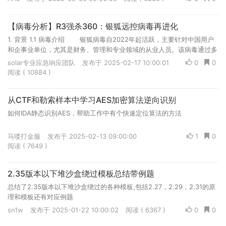
【病毒分析】R3强杀360：银狐远控病毒再进化
1. 背景 1.1 病毒介绍 银狐病毒自2022年起活跃，主要针对中国用户
和企事业单位，尤其是财务、管理和专业领域的从业人员。该病毒通过多
种攻击手段传播，包括伪装为税务、财务相关文件的钓鱼邮...
solar专业应急响应团队
发布于 2025-02-17 10:00:01
0
0
阅读 ( 10884 )
从CTF和勒索样本中学习AES加密算法逆向识别
如何IDA静态识别AES，帮助工作中有个快速定位算法的方法
马喽打金服
发布于 2025-02-13 09:00:00
1
0
阅读 ( 7649 )
2.35版本以下堆沙盒绕过模板总结带例题
总结了2.35版本以下堆沙盒绕过的各种模板,包括2.27，2.29，2.31的原
理和模板还有对应例题
sn1w
发布于 2025-01-22 10:00:02
阅读 ( 6367 )
0
0